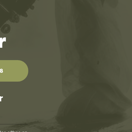
r
28
r