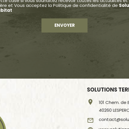
te case si vous souhaitez recevoir toutes les actualités et 
ère et Vous acceptez la
Politique de confidentialité
de
Solu
bitat
SOLUTIONS TER
location_on
101 Chem. de 
40260 LESPER
contact@solut
mail_outline