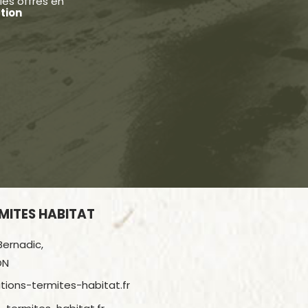
les offres en
tion
MITES HABITAT
Bernadic,
ON
ions-termites-habitat.fr