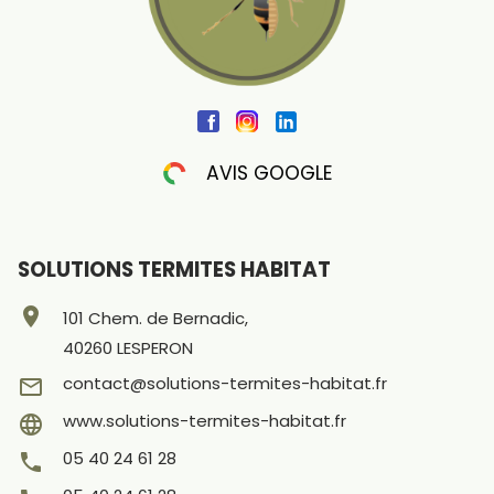
AVIS GOOGLE
SOLUTIONS TERMITES HABITAT
location_on
101 Chem. de Bernadic,
40260 LESPERON
contact@solutions-termites-habitat.fr
mail_outline
www.solutions-termites-habitat.fr
language
05 40 24 61 28
phone