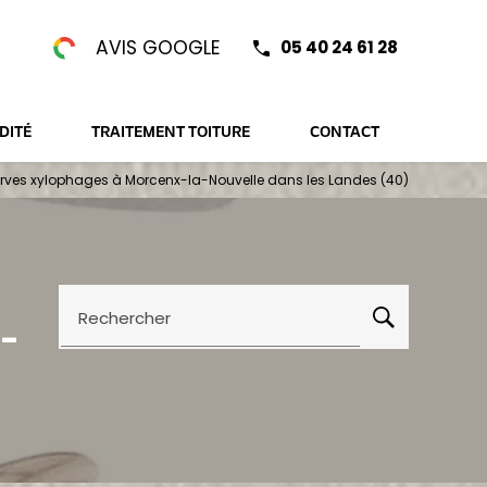
AVIS GOOGLE
05 40 24 61 28
DITÉ
TRAITEMENT TOITURE
CONTACT
 larves xylophages à Morcenx-la-Nouvelle dans les Landes (40)
Rechercher
a-