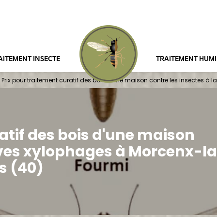
AITEMENT INSECTE
TRAITEMENT HUMI
Prix pour traitement curatif des bois d'une maison contre les insectes à
atif des bois d'une maison
arves xylophages à Morcenx-l
s (40)