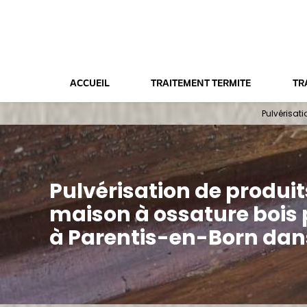
Panneau de gestion des cookies
ACCUEIL
TRAITEMENT TERMITE
TR
Pulvérisat
Pulvérisation de produi
maison à ossature bois 
à Parentis-en-Born dans