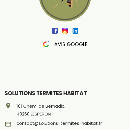
AVIS GOOGLE
SOLUTIONS TERMITES HABITAT
location_on
101 Chem. de Bernadic,
40260 LESPERON
contact@solutions-termites-habitat.fr
mail_outline