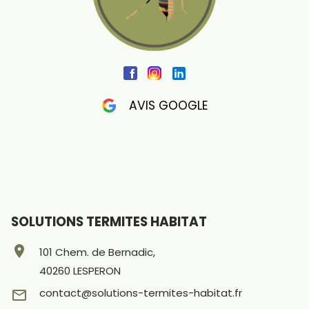
AVIS GOOGLE
SOLUTIONS TERMITES HABITAT
location_on
101 Chem. de Bernadic,
40260 LESPERON
contact@solutions-termites-habitat.fr
mail_outline